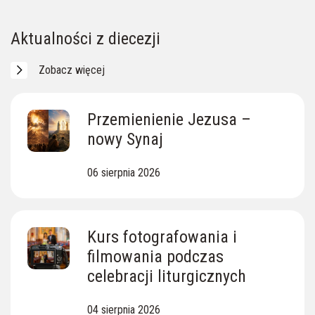
Skarby Ziemi Lipnickiej
Ewangelia z dnia
Aktualności z diecezji
Zobacz więcej
Przemienienie Jezusa –
nowy Synaj
06 sierpnia 2026
Kurs fotografowania i
filmowania podczas
celebracji liturgicznych
04 sierpnia 2026