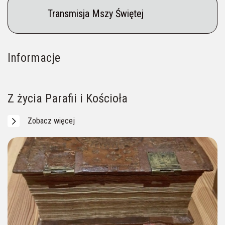
Transmisja Mszy Świętej
Informacje
Na Pielgrzymów czeka Przewodnik (p. Aneta)
Ogłoszenia parafialne
Intencje mszalne
____ 604 956 057
Z życia Parafii i Kościoła
Zobacz więcej