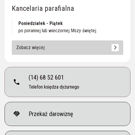
Kancelaria parafialna
Poniedziałek - Piątek
po porannej lub wieczornej Mszy świętej.
Zobacz więcej
(14) 68 52 601
phone
Telefon księdza dyżurnego
handshake
Przekaż darowiznę