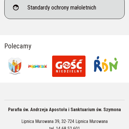
face
Standardy ochrony małoletnich
Polecamy
Parafia św. Andrzeja Apostoła i Sanktuarium św. Szymona
Lipnica Murowana 39, 32-724 Lipnica Murowana
tel.
14 68 52 601