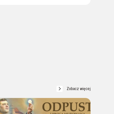
Na Pielgrzymów czeka
Przewodnik (p. Aneta)
____ 604 956 057
Zobacz więcej