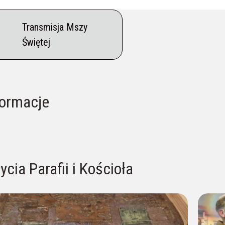
Transmisja Mszy
Świętej
formacje
głoszenia parafialne
Intencje mszalne
ycia Parafii i Kościoła