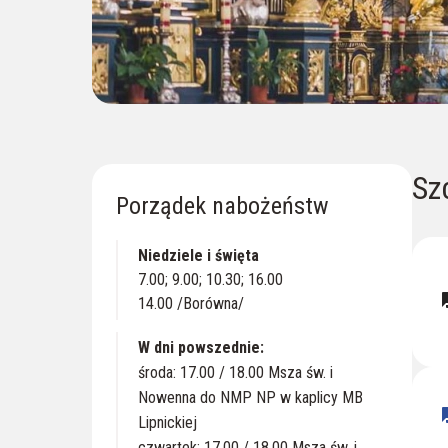
Sz
Porządek nabożeństw
Niedziele i święta
7.00; 9.00; 10.30; 16.00
quest
14.00 /Borówna/
W dni powszednie:
środa: 17.00 / 18.00 Msza św. i
Nowenna do NMP NP w kaplicy MB
quest
Lipnickiej
czwartek: 17.00 / 18.00 Msza św. i