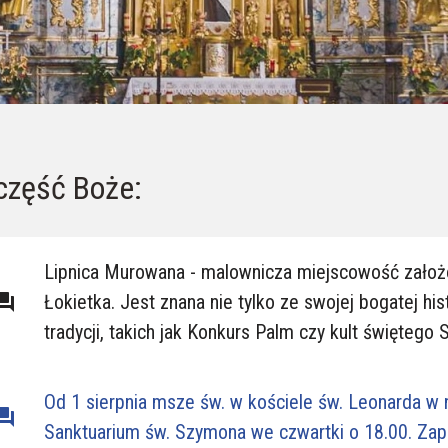
część Boże:
Lipnica Murowana - malownicza miejscowość założ
ion_answer
Łokietka. Jest znana nie tylko ze swojej bogatej his
tradycji, takich jak Konkurs Palm czy kult świętego 
Od 1 sierpnia msze św. w kościele św. Leonarda w 
ion_answer
Sanktuarium św. Szymona we czwartki o 18.00. Zap