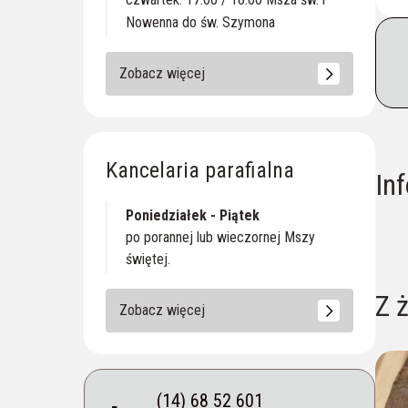
Nowenna do św. Szymona
Zobacz więcej
Kancelaria parafialna
In
Poniedziałek - Piątek
po porannej lub wieczornej Mszy
O
świętej.
Z ż
Zobacz więcej
(14) 68 52 601