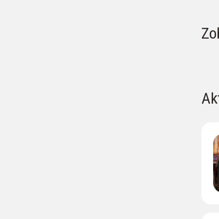
Zo
S
Ak