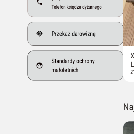
phone
Telefon księdza dyżurnego
handshake
Przekaż darowiznę
X
Standardy ochrony
L
face
małoletnich
2
Na