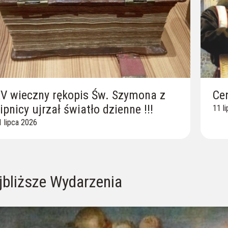
V wieczny rękopis Św. Szymona z
Ce
ipnicy ujrzał światło dzienne !!!
11 l
1 lipca 2026
jbliższe Wydarzenia