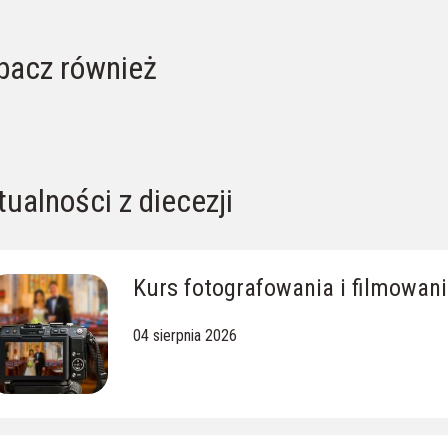
bacz również
karby Ziemi Lipnickiej
Ewangelia z dnia
tualności z diecezji
Kurs fotografowania i filmowani
04 sierpnia 2026