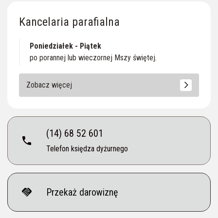
Kancelaria parafialna
Poniedziałek - Piątek
po porannej lub wieczornej Mszy świętej.
Zobacz więcej
(14) 68 52 601
phone
Telefon księdza dyżurnego
handshake
Przekaż darowiznę