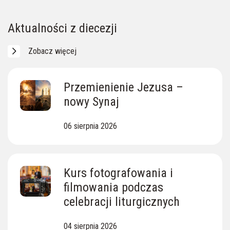
Skarby Ziemi Lipnickiej
Ewangelia z dnia
Aktualności z diecezji
Zobacz więcej
Przemienienie Jezusa –
nowy Synaj
06 sierpnia 2026
Kurs fotografowania i
filmowania podczas
celebracji liturgicznych
04 sierpnia 2026