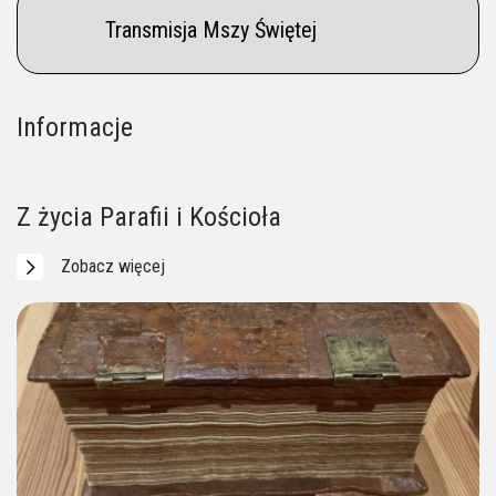
Transmisja Mszy Świętej
Informacje
Na Pielgrzymów czeka Przewodnik (p. Aneta)
Ogłoszenia parafialne
Intencje mszalne
____ 604 956 057
Z życia Parafii i Kościoła
Zobacz więcej