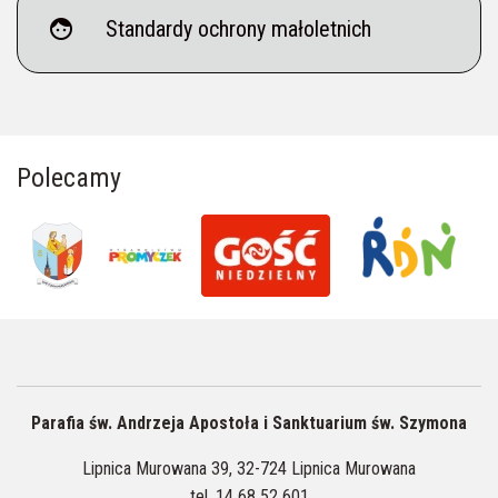
face
Standardy ochrony małoletnich
Polecamy
Parafia św. Andrzeja Apostoła i Sanktuarium św. Szymona
Lipnica Murowana 39, 32-724 Lipnica Murowana
tel.
14 68 52 601