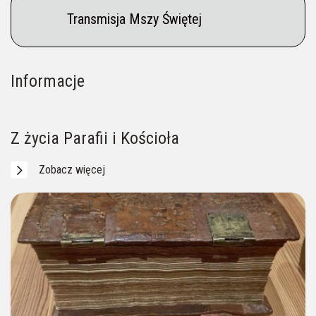
Transmisja Mszy Świętej
Informacje
Na Pielgrzymów czeka Przewodnik (p. Aneta)
Ogłoszenia parafialne
Intencje mszalne
____ 604 956 057
Z życia Parafii i Kościoła
Zobacz więcej