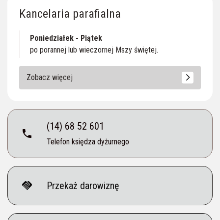
Kancelaria parafialna
Poniedziałek - Piątek
po porannej lub wieczornej Mszy świętej.
Zobacz więcej
(14) 68 52 601
phone
Telefon księdza dyżurnego
handshake
Przekaż darowiznę