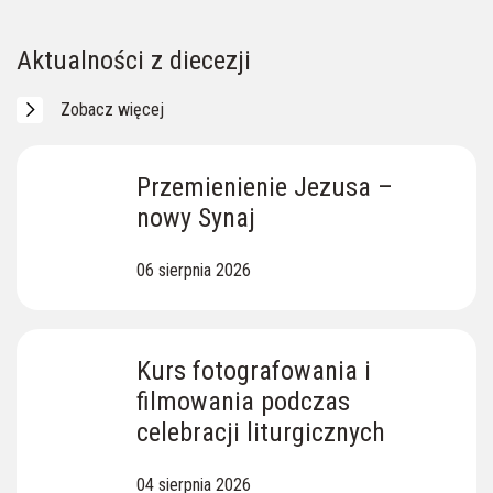
Skarby Ziemi Lipnickiej
Ewangelia z dnia
Aktualności z diecezji
Zobacz więcej
Przemienienie Jezusa –
nowy Synaj
06 sierpnia 2026
Kurs fotografowania i
filmowania podczas
celebracji liturgicznych
04 sierpnia 2026