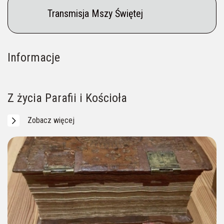
Transmisja Mszy Świętej
Informacje
Na Pielgrzymów czeka Przewodnik (p. Aneta)
Ogłoszenia parafialne
Intencje mszalne
____ 604 956 057
Z życia Parafii i Kościoła
Zobacz więcej