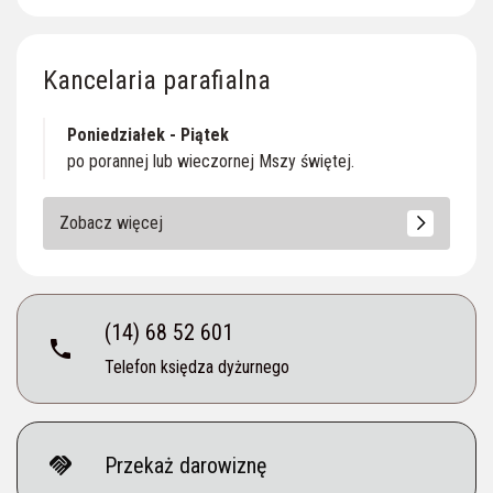
Kancelaria parafialna
Poniedziałek - Piątek
po porannej lub wieczornej Mszy świętej.
Zobacz więcej
(14) 68 52 601
phone
Telefon księdza dyżurnego
handshake
Przekaż darowiznę