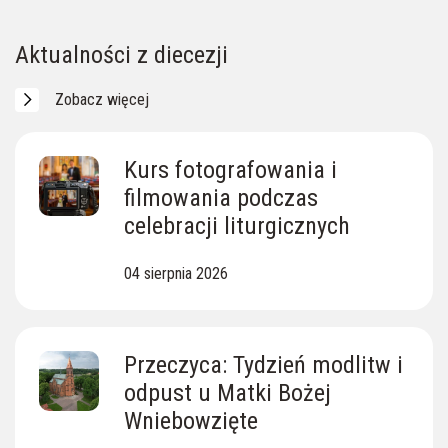
Skarby Ziemi Lipnickiej
Ewangelia z dnia
Aktualności z diecezji
Zobacz więcej
Kurs fotografowania i
filmowania podczas
celebracji liturgicznych
04 sierpnia 2026
Przeczyca: Tydzień modlitw i
odpust u Matki Bożej
Wniebowzięte