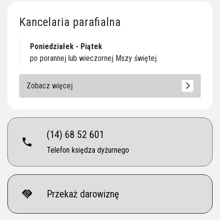
Kancelaria parafialna
Poniedziałek - Piątek
po porannej lub wieczornej Mszy świętej.
Zobacz więcej
(14) 68 52 601
phone
Telefon księdza dyżurnego
handshake
Przekaż darowiznę