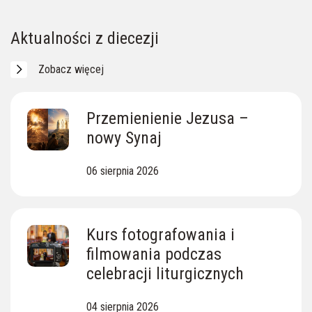
Skarby Ziemi Lipnickiej
Ewangelia z dnia
Aktualności z diecezji
Zobacz więcej
Przemienienie Jezusa –
nowy Synaj
06 sierpnia 2026
Kurs fotografowania i
filmowania podczas
celebracji liturgicznych
04 sierpnia 2026