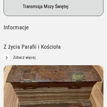
Transmisja Mszy Świętej
Informacje
Na Pielgrzymów czeka Przewodnik (p. Aneta)
Ogłoszenia parafialne
Intencje mszalne
____ 604 956 057
Z życia Parafii i Kościoła
Zobacz więcej