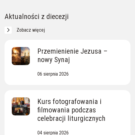
Skarby Ziemi Lipnickiej
Ewangelia z dnia
Aktualności z diecezji
Zobacz więcej
Przemienienie Jezusa –
nowy Synaj
06 sierpnia 2026
Kurs fotografowania i
filmowania podczas
celebracji liturgicznych
04 sierpnia 2026