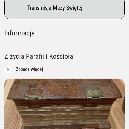
Transmisja Mszy Świętej
Informacje
Na Pielgrzymów czeka Przewodnik (p. Aneta)
Ogłoszenia parafialne
Intencje mszalne
____ 604 956 057
Z życia Parafii i Kościoła
Zobacz więcej