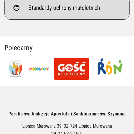
face
Standardy ochrony małoletnich
Polecamy
Parafia św. Andrzeja Apostoła i Sanktuarium św. Szymona
Lipnica Murowana 39, 32-724 Lipnica Murowana
tel.
14 68 52 601