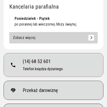
Kancelaria parafialna
Poniedziałek - Piątek
po porannej lub wieczornej Mszy świętej.
Zobacz więcej
(14) 68 52 601
phone
Telefon księdza dyżurnego
handshake
Przekaż darowiznę